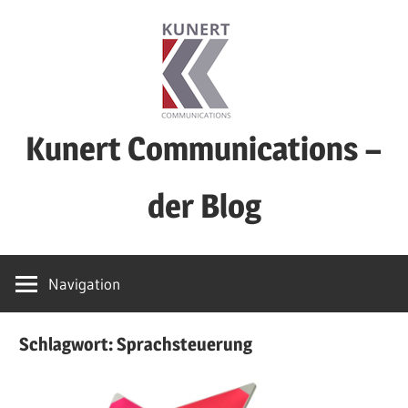
Zum
Inhalt
springen
Kunert Communications –
der Blog
PR,
Social
Navigation
Media,
Journalismus
Schlagwort:
Sprachsteuerung
und
Content
Marketing