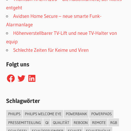
entgeht
Avidsen Home Secure – neue smarte Funk-
Alarmanlage
Höhenverstellbarer TV-Lift und neue TV-Halter von
equip
Schlechte Zeiten für Keime und Viren
Folgt uns
Facebook
Twitter
LinkedIn
Schlagwörter
PHILIPS
PHILIPS WELCOME EYE
POWERBANK
POWERPADS
PRESSEMITTEILUNG
QI
QUALITÄT
REBOON
REMOTE
RGB
SCHLÜSSEL
SCHLÜSSELFINDER
SCHUTZ
SCHUTZHÜLLE